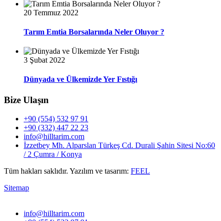
20 Temmuz 2022
Tarım Emtia Borsalarında Neler Oluyor ?
3 Şubat 2022
Dünyada ve Ülkemizde Yer Fıstığı
Bize Ulaşın
+90 (554) 532 97 91
+90 (332) 447 22 23
info@hilltarim.com
İzzetbey Mh. Alparslan Türkeş Cd. Durali Şahin Sitesi No:60
/ 2 Çumra / Konya
Tüm hakları saklıdır. Yazılım ve tasarım:
FEEL
Sitemap
info@hilltarim.com