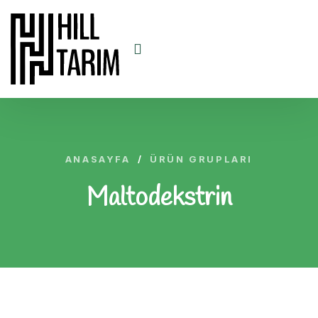
ANASAYFA
/
ÜRÜN GRUPLARI
Maltodekstrin